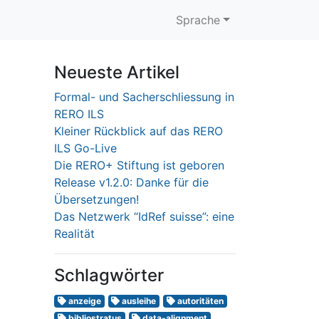
Sprache
Neueste Artikel
Formal- und Sacherschliessung in
RERO ILS
Kleiner Rückblick auf das RERO
ILS Go-Live
Die RERO+ Stiftung ist geboren
Release v1.2.0: Danke für die
Übersetzungen!
Das Netzwerk “IdRef suisse”: eine
Realität
Schlagwörter
anzeige
ausleihe
autoritäten
bibliostratus
data-alignment