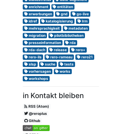
enrichment
entitäten
erwerbungen
gnd
go-live
idref
katalogisierung
lrm
mehrsprachigkeit
metadaten
migration
pilotbibliotheken
presseinformation
rda
rda-dach
release
rero+
rero-ils
rero-rameau
rero21
slsp
suche
tests
vorhersagen
works
workshops
in Kontakt bleiben
RSS (Atom)
@reroplus
Github