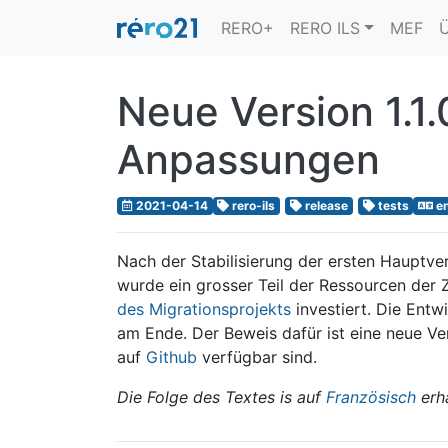
RERO+
RERO ILS
MEF
Ü
Neue Version 1.1.
Anpassungen
2021-04-14
rero-ils
release
tests
e
Nach der Stabilisierung der ersten Hauptver
wurde ein grosser Teil der Ressourcen der Z
des Migrationsprojekts
investiert. Die Entw
am Ende. Der Beweis dafür ist eine neue V
auf
Github
verfügbar sind.
Die Folge des Textes is auf
Französisch
erhä