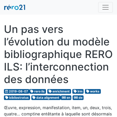
Un pas vers
l’évolution du modèle
bibliographique RERO
ILS: l’interconnection
des données
2019-08-07
rero ils
enrichment
lrm
works
bibliostratus
data alignment
en
de
Œuvre, expression, manifestation, item, un, deux, trois,
quatre… comptine entêtante à laquelle sont désormais