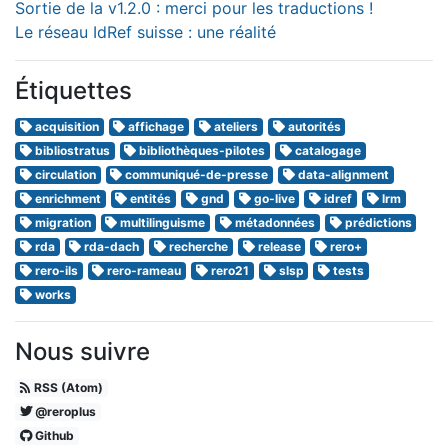
Sortie de la v1.2.0 : merci pour les traductions !
Le réseau IdRef suisse : une réalité
Étiquettes
acquisition
affichage
ateliers
autorités
bibliostratus
bibliothèques-pilotes
catalogage
circulation
communiqué-de-presse
data-alignment
enrichment
entités
gnd
go-live
idref
lrm
migration
multilinguisme
métadonnées
prédictions
rda
rda-dach
recherche
release
rero+
rero-ils
rero-rameau
rero21
slsp
tests
works
Nous suivre
RSS (Atom)
@reroplus
Github