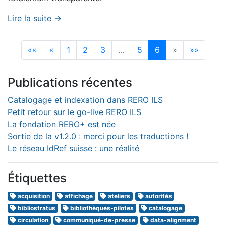
Lire la suite →
««
«
1
2
3
…
5
6
»
»»
Publications récentes
Catalogage et indexation dans RERO ILS
Petit retour sur le go-live RERO ILS
La fondation RERO+ est née
Sortie de la v1.2.0 : merci pour les traductions !
Le réseau IdRef suisse : une réalité
Étiquettes
acquisition
affichage
ateliers
autorités
bibliostratus
bibliothèques-pilotes
catalogage
circulation
communiqué-de-presse
data-alignment