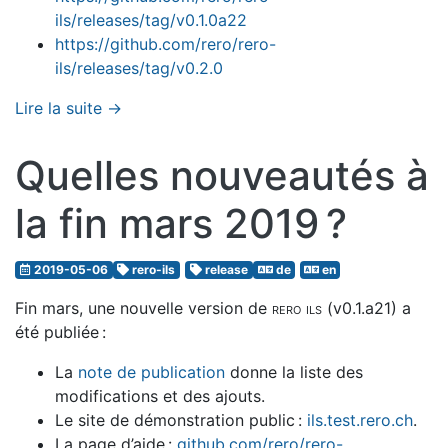
ils/releases/tag/v0.1.0a22
https://github.com/rero/rero-
ils/releases/tag/v0.2.0
Lire la suite →
Quelles nouveautés à
la fin mars 2019 ?
2019-05-06
rero-ils
release
de
en
Fin mars, une nouvelle version de
rero ils
(v0.1.a21) a
été publiée :
La
note de publication
donne la liste des
modifications et des ajouts.
Le site de démonstration public :
ils.test.rero.ch
.
La page d’aide :
github.com/rero/rero-